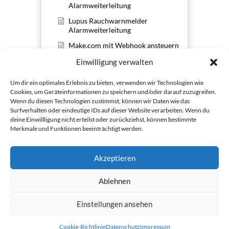
Alarmweiterleitung
Lupus Rauchwarnmelder
Alarmweiterleitung
Make.com mit Webhook ansteuern
Philips Hue Integration mit
Einwilligung verwalten
Webhooks
Um dir ein optimales Erlebnis zu bieten, verwenden wir Technologien wie
X-Sense Alarmweiterleitung
Cookies, um Geräteinformationen zu speichern und/oder darauf zuzugreifen.
Wenn du diesen Technologien zustimmst, können wir Daten wie das
Surfverhalten oder eindeutige IDs auf dieser Website verarbeiten. Wenn du
deine Einwillligung nicht erteilst oder zurückziehst, können bestimmte
Merkmale und Funktionen beeinträchtigt werden.
Akzeptieren
Ablehnen
Einstellungen ansehen
Cookie-Richtlinie
Datenschutz
Impressum