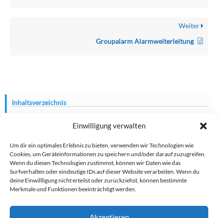
Weiter
Groupalarm Alarmweiterleitung
Inhaltsverzeichnis
Voraussetzungen
Einwilligung verwalten
Funktionsweise
Um dir ein optimales Erlebnis zu bieten, verwenden wir Technologien wie
Übergebene Daten
Cookies, um Geräteinformationen zu speichern und/oder darauf zuzugreifen.
Wenn du diesen Technologien zustimmst, können wir Daten wie das
Einrichtung
Surfverhalten oder eindeutige IDs auf dieser Website verarbeiten. Wenn du
deine Einwillligung nicht erteilst oder zurückziehst, können bestimmte
Leitstelle
Merkmale und Funktionen beeinträchtigt werden.
Connect Organisation
Akzeptieren