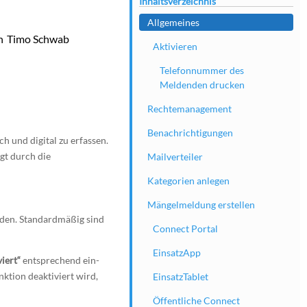
Inhaltsverzeichnis
Allgemeines
h
Timo Schwab
Aktivieren
Telefonnummer des
Meldenden drucken
Rechtemanagement
Benachrichtigungen
h und digital zu erfassen.
gt durch die
Mailverteiler
Kategorien anlegen
Mängelmeldung erstellen
rden. Standardmäßig sind
Connect Portal
EinsatzApp
iert“
entsprechend ein-
nktion deaktiviert wird,
EinsatzTablet
Öffentliche Connect