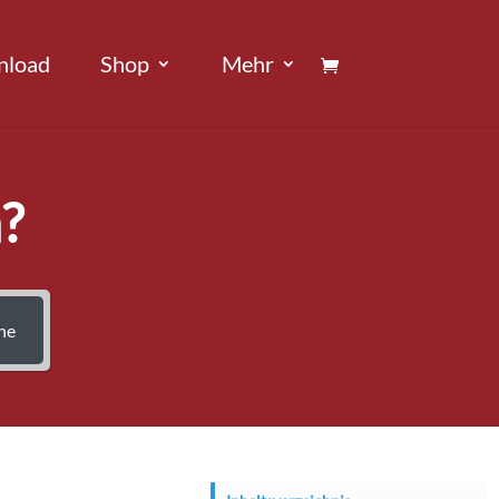
nload
Shop
Mehr
?
he