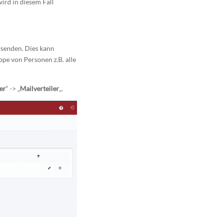
ird in diesem Fall
rsenden. Dies kann
pe von Personen z.B. alle
er
“ -> „
Mailverteiler
„.