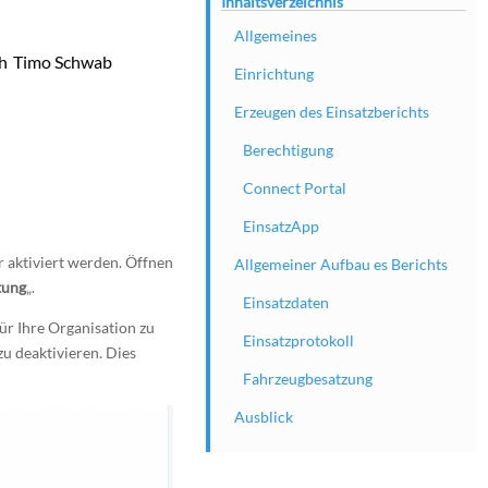
Inhaltsverzeichnis
Allgemeines
h
Timo Schwab
Einrichtung
Erzeugen des Einsatzberichts
Berechtigung
Connect Portal
EinsatzApp
 aktiviert werden. Öffnen
Allgemeiner Aufbau es Berichts
tung
„.
Einsatzdaten
ür Ihre Organisation zu
Einsatzprotokoll
zu deaktivieren. Dies
Fahrzeugbesatzung
Ausblick