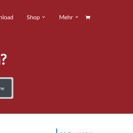
nload
Shop
Mehr
?
he