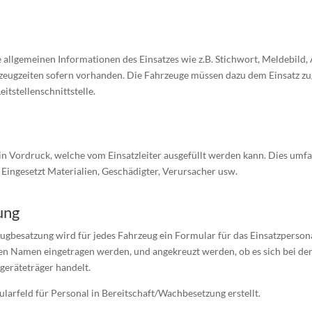
e allgemeinen Informationen des Einsatzes wie z.B. Stichwort, Meldebild
rzeugzeiten sofern vorhanden. Die Fahrzeuge müssen dazu dem Einsatz zu
eitstellenschnittstelle.
ein Vordruck, welche vom Einsatzleiter ausgefüllt werden kann. Dies umf
, Eingesetzt Materialien, Geschädigter, Verursacher usw.
ung
gbesatzung wird für jedes Fahrzeug ein Formular für das Einsatzpersonal 
n Namen eingetragen werden, und angekreuzt werden, ob es sich bei d
eräteträger handelt.
arfeld für Personal in Bereitschaft/Wachbesetzung erstellt.