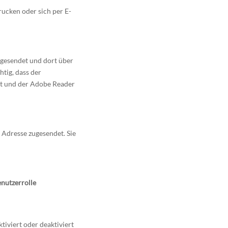
rucken oder sich per E-
 gesendet und dort über
tig, dass der
st und der Adobe Reader
e Adresse zugesendet. Sie
.
enutzerrolle
iviert oder deaktiviert