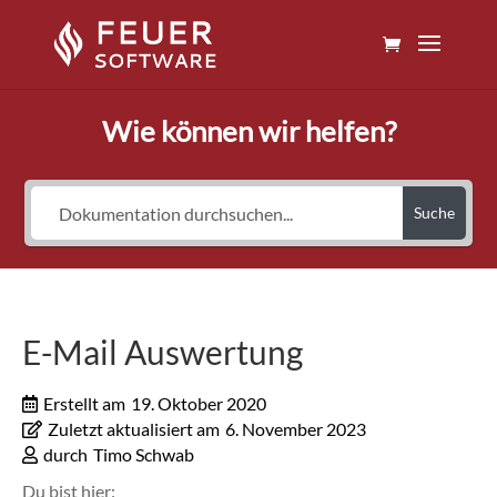
Wie können wir helfen?
Suche
E-Mail Auswertung
Erstellt am
19. Oktober 2020
Zuletzt aktualisiert am
6. November 2023
durch
Timo Schwab
Du bist hier: