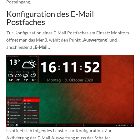
Posteingang.
Konfiguration des E-Mail
Postfaches
Zur Konfiguration eines E-Mail Postfaches am Einsatz Monitors
öffnet man das Menü, wählt den Punkt „
Auswertung
“ und
anschließend „
E-Mail
„.
Es öffnet sich folgendes Fenster zur Konfiguration. Zur
Aktivierung der E-Mail Auswertung muss der Schalter