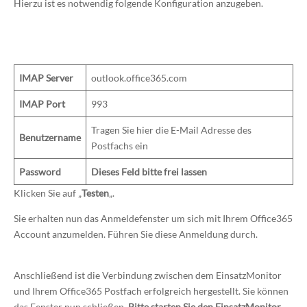
Hierzu ist es notwendig folgende Konfiguration anzugeben.
IMAP Server
outlook.office365.com
IMAP Port
993
Tragen Sie hier die E-Mail Adresse des
Benutzername
Postfachs ein
Password
Dieses Feld bitte frei lassen
Klicken Sie auf „
Testen
„.
Sie erhalten nun das Anmeldefenster um sich mit Ihrem Office365
Account anzumelden. Führen Sie diese Anmeldung durch.
Anschließend ist die Verbindung zwischen dem EinsatzMonitor
und Ihrem Office365 Postfach erfolgreich hergestellt. Sie können
das Fenster nun schließen.
Bitte starten Sie den EinsatzMonitor