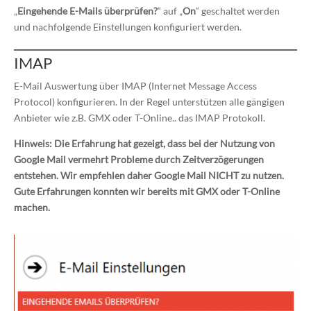
„
Eingehende E-Mails überprüfen?
“ auf „
On
“ geschaltet werden
und nachfolgende Einstellungen konfiguriert werden.
IMAP
E-Mail Auswertung über IMAP (Internet Message Access
Protocol) konfigurieren. In der Regel unterstützen alle gängigen
Anbieter wie z.B. GMX oder T-Online.. das IMAP Protokoll.
Hinweis: Die Erfahrung hat gezeigt, dass bei der Nutzung von
Google Mail vermehrt Probleme durch Zeitverzögerungen
entstehen. Wir empfehlen daher Google Mail NICHT zu nutzen.
Gute Erfahrungen konnten wir bereits mit GMX oder T-Online
machen.