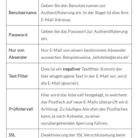
Geben Sie den Benutzernamen zur
Benutzername
Authentifizierung ein. In der Regel ist dies Ihre
E-Mail Adresse.
Geben Sie das Passwort zur Authentifizierung
Password
ein.
Nur von
Nur E-Mail von einem bestimmten Absender
Absender
auswerten. Beispielsweise „leitstelle@kreis.de“
Dies ist ein
negativer
Textfilter. Kommt der
Text Filter
hier eingetragene Text in der E-Mail vor, wird
die E-Mail ignoriert.
Hier wird das Intervall festgelegt, in welchem
das Postfach auf neue E-Mails überprüft wird.
Prüfintervall
Achtung: Zu häufiges Abrufen des Postfaches
kann, je nach Anbieter, zu einer
vorübergehenden Sperrung führen.
SSL
Deaktivierung der SSL Verschlüsselung beim