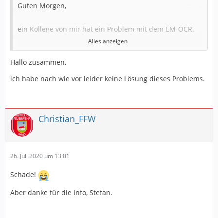
Guten Morgen,
ein Kollege von mir hat ein Problem mit dem EM-OCR.
Alles anzeigen
Hallo zusammen,
1.jpg
ich habe nach wie vor leider keine Lösung dieses Problems.
Sagt euch die Fehlermeldung etwas?
Christian_FFW
Besten Dank für die Rückmeldung.
Gruß Peter
26. Juli 2020 um 13:01
Schade!
Aber
danke
für die Info, Stefan.