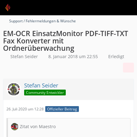
Support / Fehlermeldungen & Wünsche
EM-OCR EinsatzMonitor PDF-TIFF-TXT
Fax Konverter mit
Ordnerüberwachung
Stefan Seider
8. Januar 2018 um 22:55
Erledigt
Stefan Seider
Community Entwickler
26. Juli 2020 um 12:28
Offizieller Beitrag
Zitat von Maestro