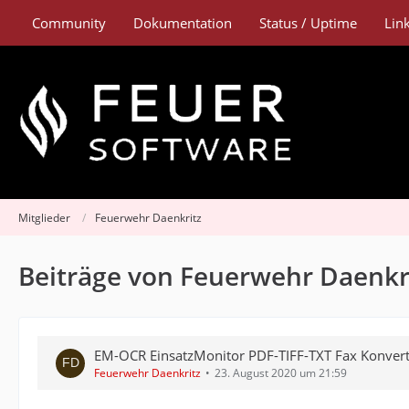
Community
Dokumentation
Status / Uptime
Lin
Mitglieder
Feuerwehr Daenkritz
Beiträge von Feuerwehr Daenkr
EM-OCR EinsatzMonitor PDF-TIFF-TXT Fax Konver
Feuerwehr Daenkritz
23. August 2020 um 21:59