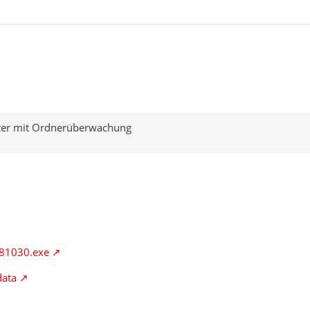
ter mit Ordnerüberwachung
181030.exe
data