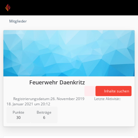
Mitglieder
Feuerwehr Daenkritz
Inhalte suchen
Registrierungsdatum
26. November 2019
Letzte Aktivität
18. Januar 2021 um 20:12
Punkte
Beiträge
30
6