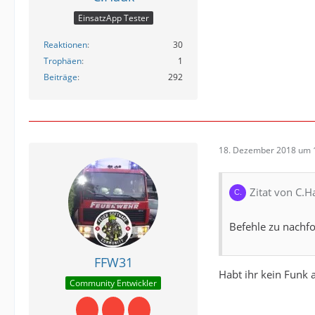
EinsatzApp Tester
Reaktionen
30
Trophäen
1
Beiträge
292
18. Dezember 2018 um 
Zitat von C.H
Befehle zu nachfo
FFW31
Habt ihr kein Funk
Community Entwickler