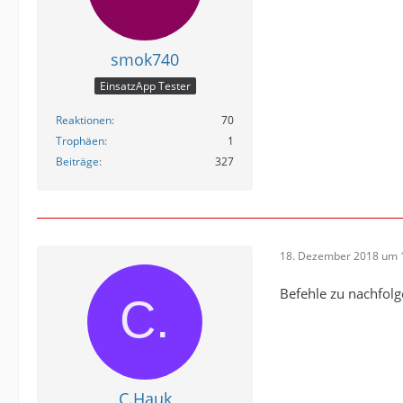
smok740
EinsatzApp Tester
Reaktionen
70
Trophäen
1
Beiträge
327
18. Dezember 2018 um 
Befehle zu nachfolg
C.Hauk