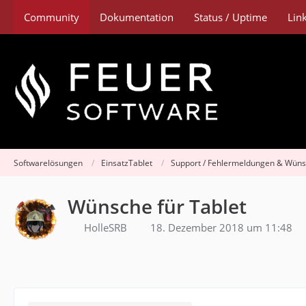
Community
Dokumentation
Status / Uptime
Lin
Softwarelösungen
EinsatzTablet
Support / Fehlermeldungen & Wün
Wünsche für Tablet
HolleSRB
18. Dezember 2018 um 11:48