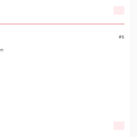
#6
en