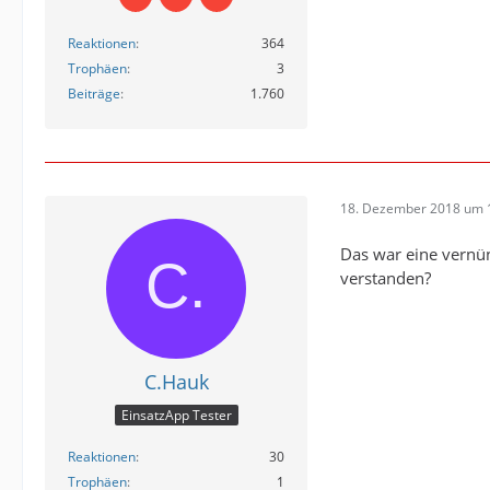
Reaktionen
364
Trophäen
3
Beiträge
1.760
18. Dezember 2018 um 
Das war eine vernün
verstanden?
C.Hauk
EinsatzApp Tester
Reaktionen
30
Trophäen
1