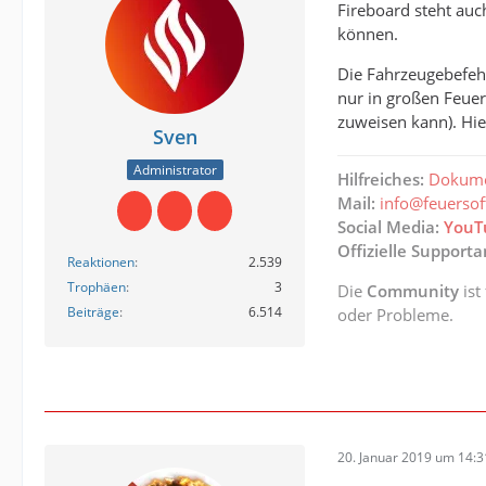
Fireboard steht auc
können.
Die Fahrzeugebefehl
nur in großen Feuer
zuweisen kann). Hie
Sven
Administrator
Hilfreiches:
Dokume
Mail:
info@feuerso
Social Media:
YouT
Offizielle Support
Reaktionen
2.539
Trophäen
3
Die
Community
ist
Beiträge
6.514
oder Probleme.
20. Januar 2019 um 14:3