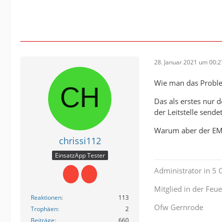
28. Januar 2021 um 00:2
Wie man das Problem
Das als erstes nur
der Leitstelle send
Warum aber der EM d
chrissi112
EinsatzApp Tester
Administrator in 5
Mitglied in der Fe
Reaktionen
113
Ofw Gernrode
Trophäen
2
Beiträge
660