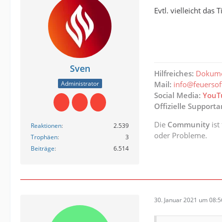
Evtl. vielleicht da
Sven
Hilfreiches:
Dokume
Administrator
Mail:
info@feuerso
Social Media:
YouT
Offizielle Support
Die
Community
ist
Reaktionen
2.539
oder Probleme.
Trophäen
3
Beiträge
6.514
30. Januar 2021 um 08:5