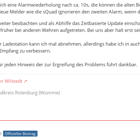
hlich eine Alarmwiederholung nach ca. 10s, die können die alten
eue Melder wie die sQuad ignorieren den zweiten Alarm, wenn de
eiter beobachten und als Abhilfe das Zeitbasierte Update einschal
rüher bei anderen Wehren aufgetreten. Bei uns aber halt erst se
 Ladestation kann ich mal abnehmen, allerdings habe ich in auc
n Empfang zu verbessern.
ür jeden Hinweis der zur Ergreifung des Problems führt dankbar.
hr Wilstedt
andkreis Rotenburg (Wümme)
3
Offizieller Beitrag