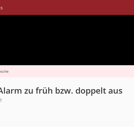
ks
nsche
 Alarm zu früh bzw. doppelt aus
t