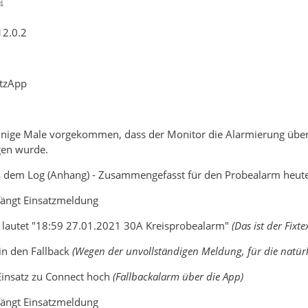
4
12.0.2
atzApp
zt einige Male vorgekommen, dass der Monitor die Alarmierung üb
gen wurde.
us dem Log (Anhang) - Zusammengefasst für den Probealarm heut
ängt Einsatzmeldung
 lautet "18:59 27.01.2021 30A Kreisprobealarm"
(Das ist der Fix
in den Fallback
(Wegen der unvollständigen Meldung, für die natürli
Einsatz zu Connect hoch
(Fallbackalarm über die App)
ängt Einsatzmeldung