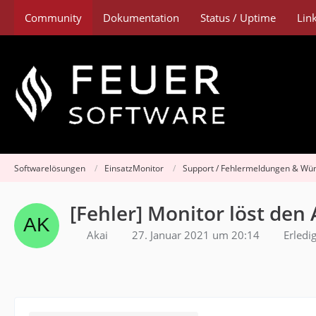
Community
Dokumentation
Status / Uptime
Lin
Softwarelösungen
EinsatzMonitor
Support / Fehlermeldungen & Wü
[Fehler] Monitor löst den
Akai
27. Januar 2021 um 20:14
Erledig