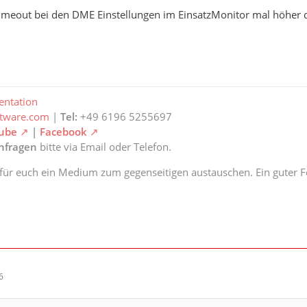
s Timeout bei den DME Einstellungen im EinsatzMonitor mal höhe
ntation
ftware.com
|
Tel:
+49 6196 5255697
ube
|
Facebook
anfragen
bitte via Email oder Telefon.
 für euch ein Medium zum gegenseitigen austauschen. Ein guter Fe
6