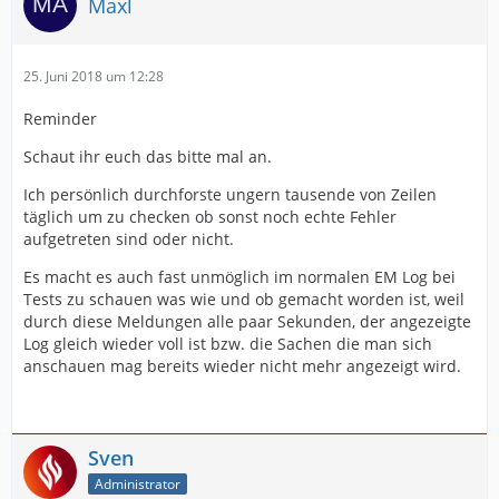
Maxl
bei
Parameter name: key
NetTelebot.TelegramBotClient.GetUpdatesInternal(Nulla
25. Juni 2018 um 12:28
ble`1 offset, Nullable`1 limit)
at
Reminder
System.Collections.Generic.Dictionary`2.FindEntry(TKey
bei NetTelebot.TelegramBotClient.GetUpdates(Int32
key)
Schaut ihr euch das bitte mal an.
offset)
Ich persönlich durchforste ungern tausende von Zeilen
at
bei
täglich um zu checken ob sonst noch echte Fehler
System.Collections.Generic.Dictionary`2.ContainsKey(TK
NetTelebot.TelegramBotClient.updateTimer_Callback(Ob
aufgetreten sind oder nicht.
ey key)
ject state):
Es macht es auch fast unmöglich im normalen EM Log bei
at
Tests zu schauen was wie und ob gemacht worden ist, weil
11.05.2018 08:38:10 ERROR
EinsatzMonitorWpf.Controller.JahesStatistikController.Re
durch diese Meldungen alle paar Sekunden, der angezeigte
Services.TelegramMessenger.TelegramMessengerClient
freshModel(DateTime jahr):
Log gleich wieder voll ist bzw. die Sachen die man sich
TelegramBot GetUpdatesError => System.Exception:
anschauen mag bereits wieder nicht mehr angezeigt wird.
Conflict
12.06.2018 17:33:07 ERROR
EinsatzMonitorWpf.Controller.AController
bei
System.ArgumentNullException: Value cannot be null.
NetTelebot.TelegramBotClient.GetUpdatesInternal(Nulla
Sven
ble`1 offset, Nullable`1 limit)
Administrator
Parameter name: key