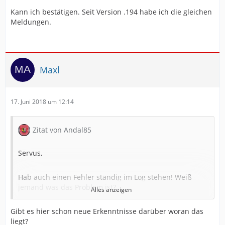
============== FEHLER IM LOG ==============
Kann ich bestätigen. Seit Version .194 habe ich die gleichen
Meldungen.
13.06.2018 05:33:18 ERROR
EinsatzMonitorWpf.Controller.AController
System.ArgumentNullException: Value cannot be null.
Maxl
Parameter name: key
at
17. Juni 2018 um 12:14
System.Collections.Generic.Dictionary`2.FindEntry(TKey
key)
Zitat von Andal85
at
System.Collections.Generic.Dictionary`2.ContainsKey(TK
Servus,
ey key)
Hab auch einen Fehler ständig im Log stehen! Weiß
at
jemand was das Problem ist?
Alles anzeigen
EinsatzMonitorWpf.Controller.JahesStatistikController.Re
freshModel(DateTime jahr):
Gibt es hier schon neue Erkenntnisse darüber woran das
Feuer Software Alarm Bot:
liegt?