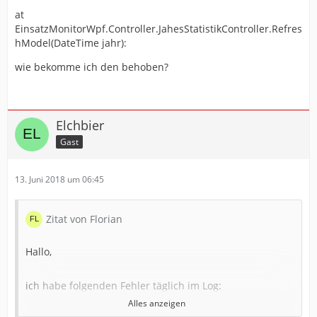
at
EinsatzMonitorWpf.Controller.JahesStatistikController.Refres
hModel(DateTime jahr):
wie bekomme ich den behoben?
Elchbier
Gast
13. Juni 2018 um 06:45
Zitat von Florian
Hallo,
ich habe folgenden Fehler täglich im Log:
Alles anzeigen