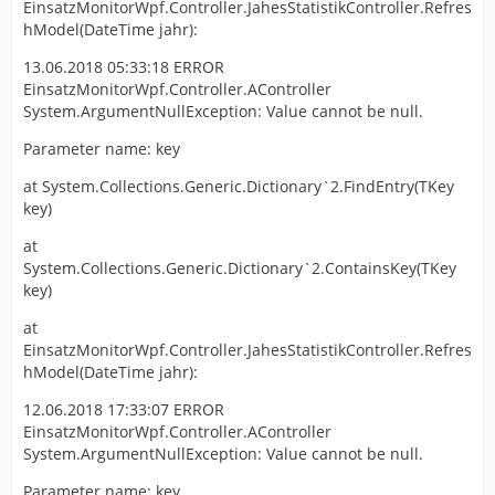
EinsatzMonitorWpf.Controller.JahesStatistikController.Refres
hModel(DateTime jahr):
13.06.2018 05:33:18 ERROR
EinsatzMonitorWpf.Controller.AController
System.ArgumentNullException: Value cannot be null.
Parameter name: key
at System.Collections.Generic.Dictionary`2.FindEntry(TKey
key)
at
System.Collections.Generic.Dictionary`2.ContainsKey(TKey
key)
at
EinsatzMonitorWpf.Controller.JahesStatistikController.Refres
hModel(DateTime jahr):
12.06.2018 17:33:07 ERROR
EinsatzMonitorWpf.Controller.AController
System.ArgumentNullException: Value cannot be null.
Parameter name: key