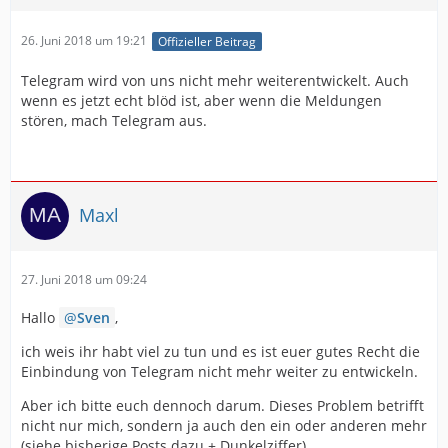
bei NetTelebot.TelegramBotClient.GetUp
26. Juni 2018 um 19:21
Offizieller Beitrag
at
System.Collections.Generic.Dictionary`2.FindEntry(TKey
Danke!
Telegram wird von uns nicht mehr weiterentwickelt. Auch
key)
wenn es jetzt echt blöd ist, aber wenn die Meldungen
stören, mach Telegram aus.
at
System.Collections.Generic.Dictionary`2.ContainsKey(TK
ey key)
Maxl
at
EinsatzMonitorWpf.Controller.JahesStatistikController.Re
freshModel(DateTime jahr):
27. Juni 2018 um 09:24
wie bekomme ich den behoben?
Hallo
Sven
,
ich weis ihr habt viel zu tun und es ist euer gutes Recht die
Einbindung von Telegram nicht mehr weiter zu entwickeln.
Aber ich bitte euch dennoch darum. Dieses Problem betrifft
nicht nur mich, sondern ja auch den ein oder anderen mehr
(siehe bisherige Posts dazu + Dunkelziffer).