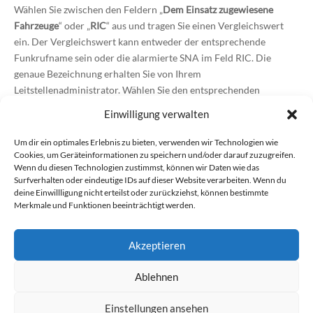
Wählen Sie zwischen den Feldern „
Dem Einsatz zugewiesene
Fahrzeuge
“ oder „
RIC
“ aus und tragen Sie einen Vergleichswert
ein. Der Vergleichswert kann entweder der entsprechende
Funkrufname sein oder die alarmierte SNA im Feld RIC. Die
genaue Bezeichnung erhalten Sie von Ihrem
Leitstellenadministrator. Wählen Sie den entsprechenden
Standort in welchem der Einsatz dann angelegt werden soll. Sie
Einwilligung verwalten
können beliebig viele Regeln anlegen und so die Einsätze in Ihrer
Organisation verteilen.
Um dir ein optimales Erlebnis zu bieten, verwenden wir Technologien wie
Cookies, um Geräteinformationen zu speichern und/oder darauf zuzugreifen.
Wenn du diesen Technologien zustimmst, können wir Daten wie das
Inhaltsverzeichnis
Surfverhalten oder eindeutige IDs auf dieser Website verarbeiten. Wenn du
deine Einwillligung nicht erteilst oder zurückziehst, können bestimmte
Allgemeines
Merkmale und Funktionen beeinträchtigt werden.
Einrichtung
Akzeptieren
Auswertungsregeln
Ablehnen
Einstellungen ansehen