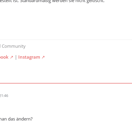
stellt ist. Standardmäßig werden sie nicht gelöscht.
d Community
book
|
Instagram
21:46
man das ändern?