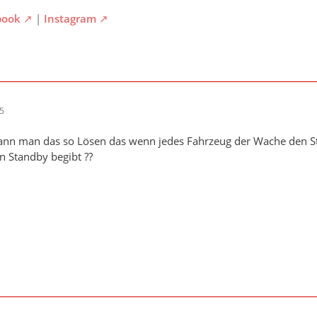
book
|
Instagram
35
ann man das so Lösen das wenn jedes Fahrzeug der Wache den Sta
en Standby begibt ??