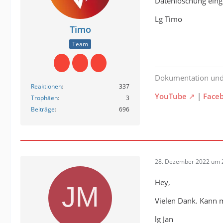
Datenlöschung einge
Lg Timo
Timo
Team
Dokumentation un
Reaktionen
337
YouTube
|
Face
Trophäen
3
Beiträge
696
28. Dezember 2022 um 
Hey,
Vielen Dank. Kann 
lg Jan