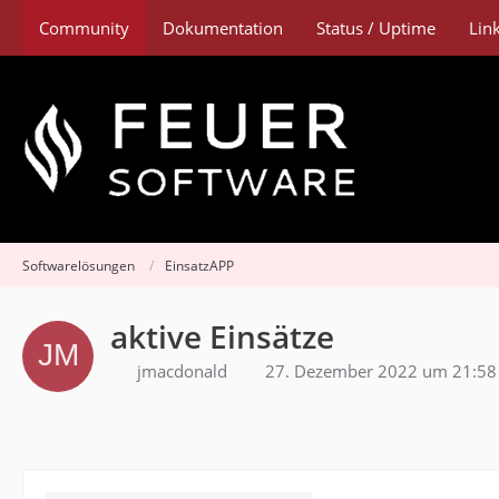
Community
Dokumentation
Status / Uptime
Lin
Softwarelösungen
EinsatzAPP
aktive Einsätze
jmacdonald
27. Dezember 2022 um 21:58