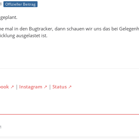
18
Offizieller Beitrag
 geplant.
ne mal in den Bugtracker, dann schauen wir uns das bei Gelegenh
cklung ausgelastet ist.
book
|
Instagram
|
Status
21