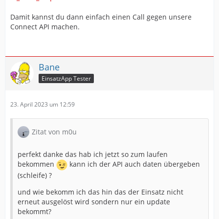
Damit kannst du dann einfach einen Call gegen unsere
Die argumentieren dass ja einen Lösung angeboten
Connect API machen.
wird, und man diese nutzen soll.
Ich hoffe dass sich diese Einstellung bald mal ändert, da
hier auch viel am aktuellen KBR liegt der solchen
Bane
Themen nicht sehr aufgeschlossen ist.
EinsatzApp Tester
Für Alarmierung setzt die ILS Passau auf Threema.
23. April 2023 um 12:59
Aktuell nutze ich diesen Threema Alarm und leite ihn
über Macrodroid an den EM per Mail weiter.
Zitat von m0u
perfekt danke das hab ich jetzt so zum laufen
Gibt es eine Möglichkeit mit Macrodroid direkt an die
bekommen
kann ich der API auch daten übergeben
API von Connect zu übertragen?
(schleife) ?
Schöne Grüße,
und wie bekomm ich das hin das der Einsatz nicht
erneut ausgelöst wird sondern nur ein update
Bane
bekommt?