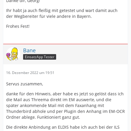
Danke dir, Georg!
zu keinen Problemen, wenn z.B. am Alarmfax
irgendetwas nicht passt oder geändert wurde
Ihr habt ja auch fleißig mit getestet und wart damit auch
(Zeilenumbruch, Schriftart, etc. ...).
der Wegbereiter für viele andere in Bayern.
Frohes Fest!
Und der Support von Moritz Jöckel (Feuersoftware) ist 1a
Bane
EinsatzApp Tester
Melde dich einfach einmal bei Eurer ILS. Ich kann nur
sagen, wir wurde von unserer ILS sehr gut unterstützt.
16. Dezember 2022 um 19:51
An scheena Gruaß
Servus zusammen,
danke für den Hinweis, aber habe es jetzt so gelöst dass ich
Schorsch Eham
die Mail aus Threema direkt im EM auswerte, und die
später ankommende Mail mit dem Faxanhang mit
(Freiwillige Feuerwehr Agatharied)
Thunderbird abhole und per Plugin den Anhang im EM-OCR
Ordner ablege. Funktioniert ganz gut.
Die direkte Anbindung an ELDIS habe ich auch bei der ILS