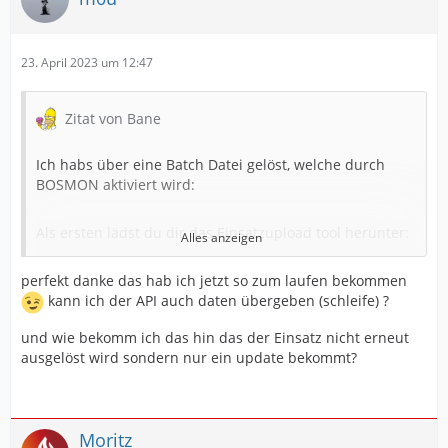
23. April 2023 um 12:47
Zitat von Bane
Ich habs über eine Batch Datei gelöst, welche durch
BOSMON aktiviert wird:
Als ersten lädst du dir das Einsatzupload tool herunter:
Alles anzeigen
EinsatzUpload.zip
perfekt danke das hab ich jetzt so zum laufen bekommen
Dann erstellst du dir eine Batch Datei mit folgendem
kann ich der API auch daten übergeben (schleife) ?
Inhalt:
und wie bekomm ich das hin das der Einsatz nicht erneut
ausgelöst wird sondern nur ein update bekommt?
C:\EinsatzUpload.exe -S "Einsatz für FFW XYZ" -A "Ort" -K
"API Key"
Für die EinsatzUpload.exe musst du natürlich den
Moritz