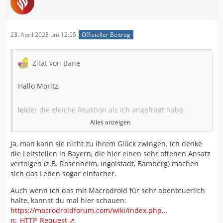
richtigen Pfad einsetzen, wo die Datei bei dir liegt.
-S gibt das Einsatzstichwort an, hier kannst du
23. April 2023 um 12:55
Offizieller Beitrag
reinschrieben was beim Alarm in der App angezeigt
wird
Zitat von Bane
-A gibt den Einsatzort an. Da es ein Pflichtfeld ist habe
ich hier nur "Ort" eingetragen, da diese Info ja beim
Hallo Moritz,
Bosmon Alarm noch nicht vorliegt.
leider die gleiche Reaktion als ich angefragt habe.
-K hier gibts die deinen Authentifizierungsschlüssel ein
Alles anzeigen
(ohne ""), welchen du in Connect unter "Schnittstellen",
Die ILS Passau hat einen eigenen Einsatzmonitor
"Öffentliche Connect Schnittstelle" findest.
Ja, man kann sie nicht zu ihrem Glück zwingen. Ich denke
entwickelt (webbasiert), welcher aber nur im
die Leitstellen in Bayern, die hier einen sehr offenen Ansatz
Gerätehaus hängt und die Einsatzdaten anzeigt.
Dann sollte alles funktionieren.
verfolgen (z.B. Rosenheim, Ingolstadt, Bamberg) machen
sich das Leben sogar einfacher.
Die sind hier auch sehr restriktiv und verlangen dafür
einen eigenen Rechner auf dem sonst nichts installiert
Auch wenn ich das mit Macrodroid für sehr abenteuerlich
sein darf, und sie auch Zugriff drauf haben.
halte, kannst du mal hier schauen:
https://macrodroidforum.com/wiki/index.php…
n:_HTTP_Request
Auch VM ist nicht gestattet.