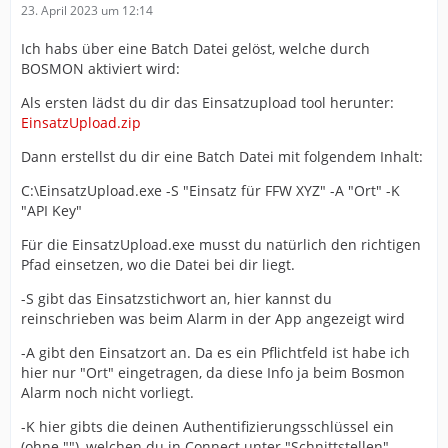
23. April 2023 um 12:14
Ich habs über eine Batch Datei gelöst, welche durch
BOSMON aktiviert wird:
Als ersten lädst du dir das Einsatzupload tool herunter:
EinsatzUpload.zip
Dann erstellst du dir eine Batch Datei mit folgendem Inhalt:
C:\EinsatzUpload.exe -S "Einsatz für FFW XYZ" -A "Ort" -K
"API Key"
Für die EinsatzUpload.exe musst du natürlich den richtigen
Pfad einsetzen, wo die Datei bei dir liegt.
-S gibt das Einsatzstichwort an, hier kannst du
reinschrieben was beim Alarm in der App angezeigt wird
-A gibt den Einsatzort an. Da es ein Pflichtfeld ist habe ich
hier nur "Ort" eingetragen, da diese Info ja beim Bosmon
Alarm noch nicht vorliegt.
-K hier gibts die deinen Authentifizierungsschlüssel ein
(ohne ""), welchen du in Connect unter "Schnittstellen",