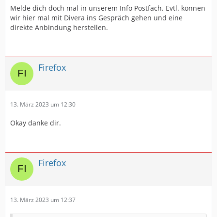
Melde dich doch mal in unserem Info Postfach. Evtl. können
aber es kommt nichts an...
wir hier mal mit Divera ins Gespräch gehen und eine
direkte Anbindung herstellen.
Hast du da ne Info für mich =?
Liebe grüße
Firefox
13. März 2023 um 12:30
pasted-from-clipboard.png
pasted-from-clipboard.png
Okay danke dir.
Firefox
13. März 2023 um 12:37