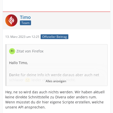
Timo
Team
13. März 2023 um 12:25
Offizieller Beitrag
Zitat von Firefox
Hallo Timo,
Danke für deine Info ich werde daraus aber auch net
schlauer
leider check ich das nicht.
Alles anzeigen
Hey, ne so wird das auch nichts werden. Wir haben aktuell
Ich habe in Divera folgendes hinterlegt:
keine direkte Schnittstelle zu Divera oder anders rum.
Wenn müsstet du dir hier eigene Scripte erstellen, welche
Nach operation/ natürlich meinen API der öffentlichen
unsere API ansprechen.
Schnittstelle.