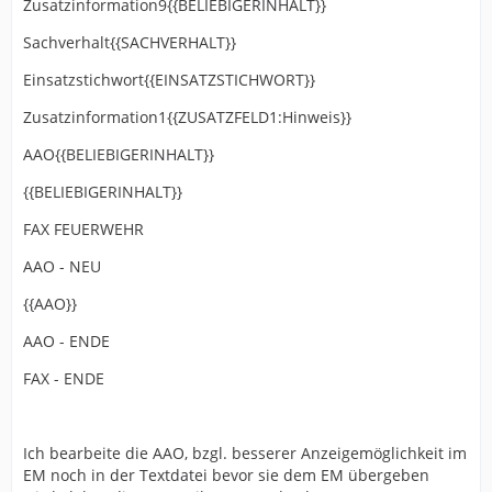
Zusatzinformation9{{BELIEBIGERINHALT}}
Sachverhalt{{SACHVERHALT}}
Einsatzstichwort{{EINSATZSTICHWORT}}
Zusatzinformation1{{ZUSATZFELD1:Hinweis}}
AAO{{BELIEBIGERINHALT}}
{{BELIEBIGERINHALT}}
FAX FEUERWEHR
AAO - NEU
{{AAO}}
AAO - ENDE
FAX - ENDE
Ich bearbeite die AAO, bzgl. besserer Anzeigemöglichkeit im
EM noch in der Textdatei bevor sie dem EM übergeben