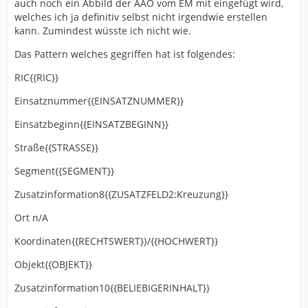
auch noch ein Abbild der AAO vom EM mit eingefügt wird,
welches ich ja definitiv selbst nicht irgendwie erstellen
kann. Zumindest wüsste ich nicht wie.
Das Pattern welches gegriffen hat ist folgendes:
RIC{{RIC}}
Einsatznummer{{EINSATZNUMMER}}
Einsatzbeginn{{EINSATZBEGINN}}
Straße{{STRASSE}}
Segment{{SEGMENT}}
Zusatzinformation8{{ZUSATZFELD2:Kreuzung}}
Ort n/A
Koordinaten{{RECHTSWERT}}/{{HOCHWERT}}
Objekt{{OBJEKT}}
Zusatzinformation10{{BELIEBIGERINHALT}}