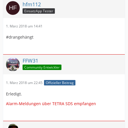
hfm112
EinsatzApp Tester
1. März 2018 um 14:41
#drangehängt
FFW31
Community Entwickler
1. März 2018 um 22:45
Offizieller Beitrag
Erledigt.
Alarm-Meldungen über TETRA SDS empfangen