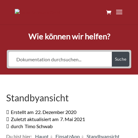
Wie können wir helfen?
Suche
Standbyansicht
Erstellt am
22. Dezember 2020
Zuletzt aktualisiert am
7. Mai 2021
durch
Timo Schwab
Du bist hier:
Haupt
EinsatzApp
Standbyansicht