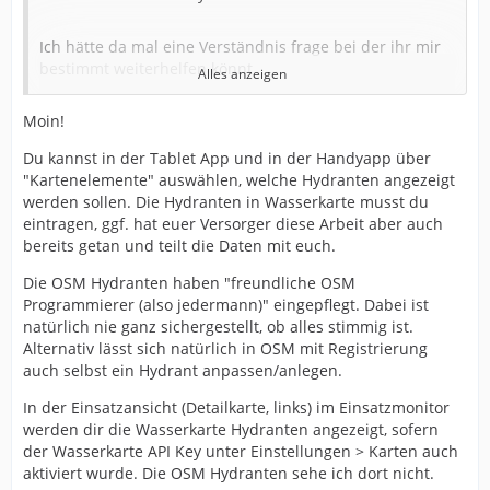
Ich hätte da mal eine Verständnis frage bei der ihr mir
bestimmt weiterhelfen könnt
Alles anzeigen
Moin!
In der APP werden mir unter Wasserquellen alle
Hydranten in meinem Dorf angezeigt. (wurden nicht von
Du kannst in der Tablet App und in der Handyapp über
mir eingepflegt). Ich habe nun einen Account bei
"Kartenelemente" auswählen, welche Hydranten angezeigt
Wasserkarte.info angelegt und den API key laut
werden sollen. Die Hydranten in Wasserkarte musst du
Anleitung im Einsatz Monitor hinterlegt. Leider werden
eintragen, ggf. hat euer Versorger diese Arbeit aber auch
mir die Hydranten nicht in der Alarm Ansicht angezeigt.
bereits getan und teilt die Daten mit euch.
Daher meine Frage
Die OSM Hydranten haben "freundliche OSM
Programmierer (also jedermann)" eingepflegt. Dabei ist
- Woher stammen die Daten aus der APP
natürlich nie ganz sichergestellt, ob alles stimmig ist.
Alternativ lässt sich natürlich in OSM mit Registrierung
- Wo würden mir die Hydranten im Monitor angezeigt
auch selbst ein Hydrant anpassen/anlegen.
werden, oder muss ich erst eigene Hydranten bei
In der Einsatzansicht (Detailkarte, links) im Einsatzmonitor
Wassekarte.info einpflegen
werden dir die Wasserkarte Hydranten angezeigt, sofern
der Wasserkarte API Key unter Einstellungen > Karten auch
Danke für eure Hilfe
aktiviert wurde. Die OSM Hydranten sehe ich dort nicht.