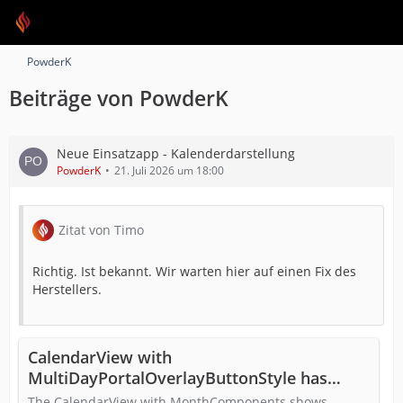
PowderK
Beiträge von PowderK
Neue Einsatzapp - Kalenderdarstellung
PowderK
21. Juli 2026 um 18:00
Zitat von Timo
Richtig. Ist bekannt. Wir warten hier auf einen Fix des
Herstellers.
CalendarView with
MultiDayPortalOverlayButtonStyle has
always numberOfHiddenRows > 0 · Issue
The CalendarView with MonthComponents shows