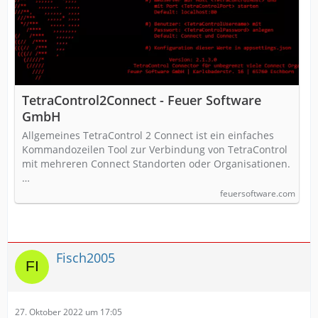
TetraControl2Connect - Feuer Software
GmbH
Allgemeines TetraControl 2 Connect ist ein einfaches
Kommandozeilen Tool zur Verbindung von TetraControl
mit mehreren Connect Standorten oder Organisationen.
…
feuersoftware.com
Fisch2005
27. Oktober 2022 um 17:05