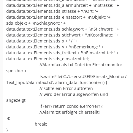
data.data.textElements.sds_alarmuhrzeit + '\nStrasse: ' +
data.data.textElements.sds_strasse + '\nOrt: '+
data.data.textElements.sds_einsatzort + '\nObjekt: '+
sds_objekt + '\nSchlagwort: ' +
data.data.textElements.sds_schlagwort + '\nStichwort: ' +
data.data.textElements.sds_stichwort + '\nKoordinate: ' +
data.data.textElements.sds_x + ' / ' +
data.data.textElements.sds_y + '\nBemerkung: ' +
data.data.textElements.sds_freitext + '\nEinsatzmittel: ' +
data.data.textElements.sds_einsatzmittel;
//Alarmfax als txt Datei im Einsatzmonitor
speichern
fs.writeFile('C:/Users/USER/Einsatz_Monitor/
Text_Input/alarmfax.txt', alarm_data, function(err) {
// sollte ein Error auftreten
// wird der Error ausgeworfen und
angezeigt
if (err) return console.error(err);
//Alarm.txt erfolgreich erstellt!
});
break;
}