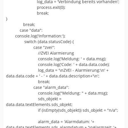
log_data = 'Verbindung bereits vorhanden';
process.exit(0);
break;
}
break;
case "data":
console.log('Information:');
switch (data.statusCode) {
case "zvei":
//ZVEI Alarmierung
console.log('Meldung: ' + data.msg);
console.log('Code: ' + data.data.code);
log_data = '\nZVEI - Alarmierung:\n' +
data.data.code + ' - ' + data.data.description+'\n';
break;
case "alarm_data":
console.log("Meldung: " + data.msg);
sds_objekt =
data.data.textElements.sds_objekt;
if (isEmpty(sds_objekt)) sds_objekt = "n/a";
alarm_data = 'Alarmdatum: '+
data.data.textElements.sds_alarmdatum + '\nAlarmzeit: '+