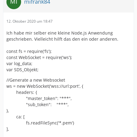
mifrank84
12. Oktober 2020 um 18:47
Ich habe mir selber eine kleine Node.js Anwendung
geschrieben. Vielleicht hilft das den ein oder anderen.
const fs = require('fs');
const WebSocket = require('ws');
var log_data;
var SDS_Objekt;
//Generate a new Websocket
ws = new WebSocket('wss://url:port', {
headers: {
"master_token": "***",
"sub_token": "***",
},
ca: [
fs.readFileSync('*.pem')
],