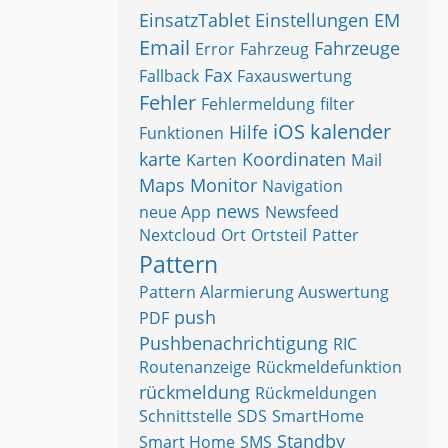
EinsatzTablet
Einstellungen
EM
Email
Fahrzeuge
Error
Fahrzeug
Fax
Fallback
Faxauswertung
Fehler
Fehlermeldung
filter
iOS
kalender
Hilfe
Funktionen
karte
Koordinaten
Karten
Mail
Maps
Monitor
Navigation
news
neue App
Newsfeed
Nextcloud
Ort
Ortsteil
Patter
Pattern
Pattern Alarmierung Auswertung
push
PDF
Pushbenachrichtigung
RIC
Routenanzeige
Rückmeldefunktion
rückmeldung
Rückmeldungen
Schnittstelle
SDS
SmartHome
Standby
Smart Home
SMS