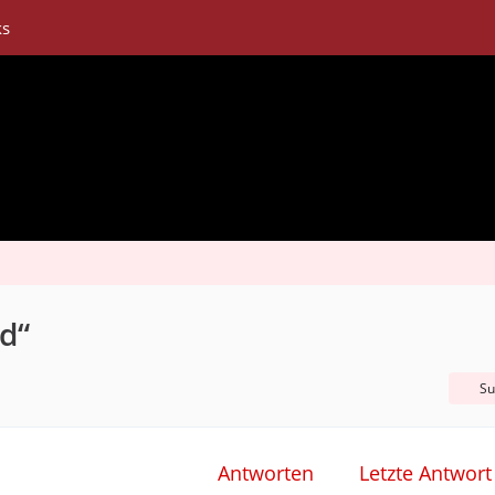
ks
d“
Su
Antworten
Letzte Antwort