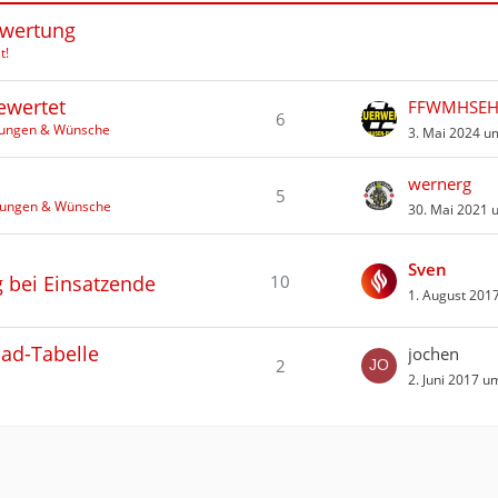
swertung
t!
ewertet
FFWMHSE
6
dungen & Wünsche
3. Mai 2024 u
wernerg
5
ldungen & Wünsche
30. Mai 2021 
Sven
10
g bei Einsatzende
1. August 201
cad-Tabelle
jochen
2
2. Juni 2017 u