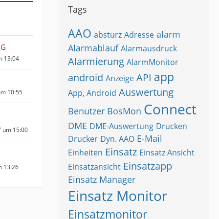
Tags
AAO
alarm
absturz
Adresse
HG
Alarmablauf
Alarmausdruck
m 13:04
Alarmierung
AlarmMonitor
app
android
API
Anzeige
Auswertung
App, Android
um 10:55
Connect
Benutzer
BosMon
DME
DME-Auswertung
Drucken
7 um 15:00
E-Mail
Drucker
Dyn. AAO
Einsatz
Einheiten
Einsatz Ansicht
Einsatzapp
Einsatzansicht
m 13:26
Einsatz Manager
Einsatz Monitor
Einsatzmonitor