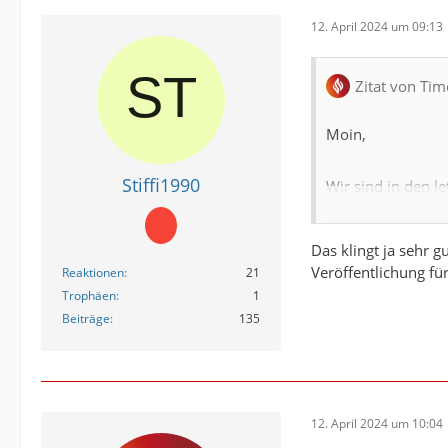
12. April 2024 um 09:13
Zitat von Tim
Moin,
Stiffi1990
Wir sind in den l
- Vielleicht Butt
Das klingt ja sehr 
Veröffentlichung fü
Reaktionen
21
- Es wird ein Zei
Trophäen
1
Beiträge
135
- Man kann eine
gekennzeichnet
- Es kann ein Ko
12. April 2024 um 10:04