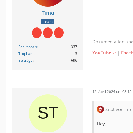
Timo
Team
Dokumentation un
Reaktionen
337
YouTube
|
Face
Trophäen
3
Beiträge
696
12. April 2024 um 08:15
Zitat von Tim
Hey,