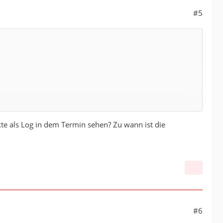
#5
te als Log in dem Termin sehen? Zu wann ist die
m Anmeldeschluss noch kommen werden entsprechend
 werden
#6