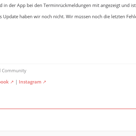
d in der App bei den Terminrückmeldungen mit angezeigt und ist 
t dies auch alles schon implementiert. Wir müssen dann nur noch
s Update haben wir noch nicht. Wir müssen noch die letzten Fehl
d Community
book
|
Instagram