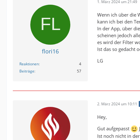
1. März 2024 um 21:49
Wenn ich über die 
kann ich bei den T
In der App, über di
scheinen jedoch al
es wird der Filter w
Ist das so gedacht 
flori16
LG
Reaktionen
4
Beiträge
57
2. März 2024 um 10:11
Hey,
Gut aufgepasst
J
Ist noch nicht in de