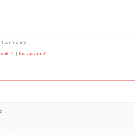
d Community
book
|
Instagram
o