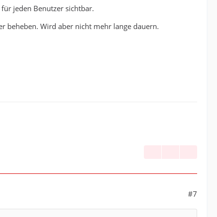
für jeden Benutzer sichtbar.
 eine neue Stable Version der EinsatzApp raushauen
er beheben. Wird aber nicht mehr lange dauern.
#7