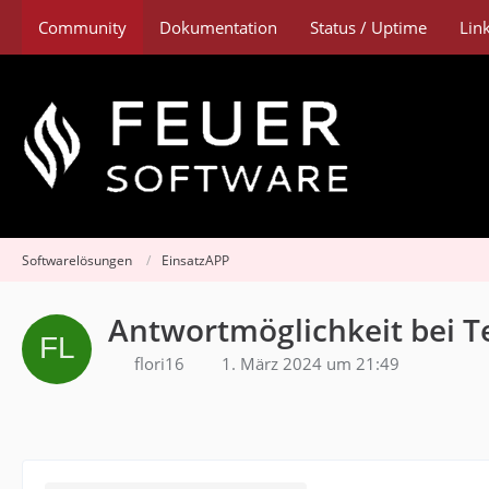
Community
Dokumentation
Status / Uptime
Lin
Softwarelösungen
EinsatzAPP
Antwortmöglichkeit bei 
flori16
1. März 2024 um 21:49