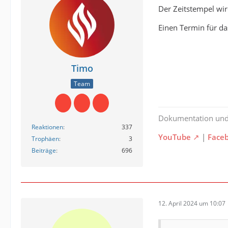
Der Zeitstempel wir
Connect Seitig is
Einen Termin für da
Timo
Team
Dokumentation un
Reaktionen
337
YouTube
|
Face
Trophäen
3
Beiträge
696
12. April 2024 um 10:07