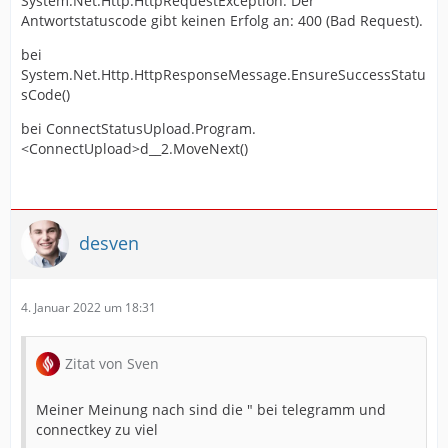
System.Net.Http.HttpRequestException: Der
Antwortstatuscode gibt keinen Erfolg an: 400 (Bad Request).
bei
System.Net.Http.HttpResponseMessage.EnsureSuccessStatu
sCode()
bei ConnectStatusUpload.Program.
<ConnectUpload>d__2.MoveNext()
desven
4. Januar 2022 um 18:31
Zitat von Sven
Meiner Meinung nach sind die " bei telegramm und
connectkey zu viel