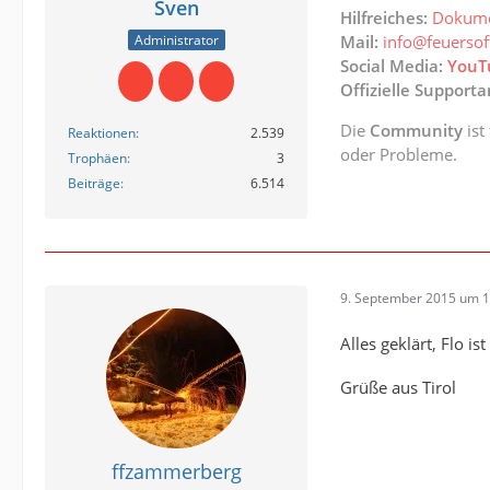
Sven
Hilfreiches:
Dokume
Administrator
Mail:
info@feuerso
Social Media:
YouT
Offizielle Support
Die
Community
ist
Reaktionen
2.539
oder Probleme.
Trophäen
3
Beiträge
6.514
9. September 2015 um 1
Alles geklärt, Flo i
Grüße aus Tirol
ffzammerberg