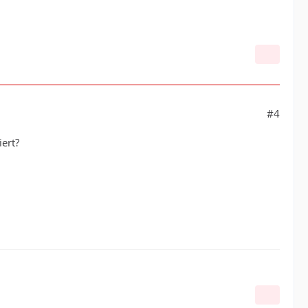
#4
ert?