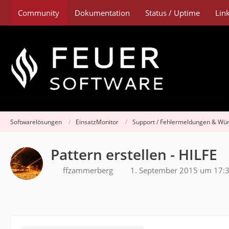
Community
Dokumentation
Status / Uptime
Lin
Softwarelösungen
EinsatzMonitor
Support / Fehlermeldungen & Wü
Pattern erstellen - HILFE
ffzammerberg
1. September 2015 um 17: