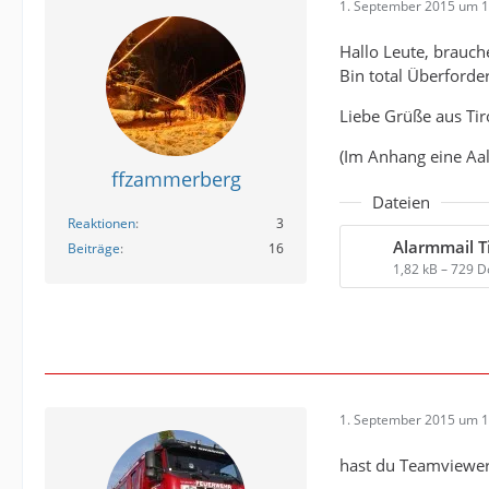
1. September 2015 um 1
Hallo Leute, brauche
Bin total Überfordert
Liebe Grüße aus Tir
(Im Anhang eine Aa
ffzammerberg
Dateien
Reaktionen
3
Alarmmail Ti
Beiträge
16
1,82 kB – 729 
1. September 2015 um 1
hast du Teamviewer? s