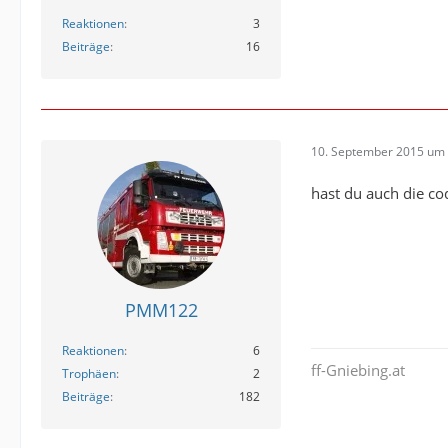
Reaktionen
3
Beiträge
16
10. September 2015 um 
hast du auch die co
PMM122
Reaktionen
6
ff-Gniebing.at
Trophäen
2
Beiträge
182