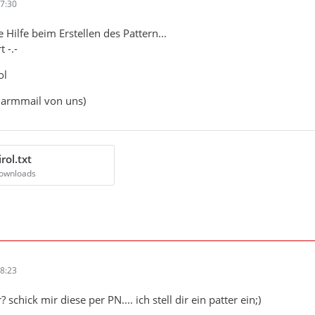
7:30
 Hilfe beim Erstellen des Pattern...
 -.-
ol
larmmail von uns)
rol.txt
Downloads
8:23
chick mir diese per PN.... ich stell dir ein patter ein;)