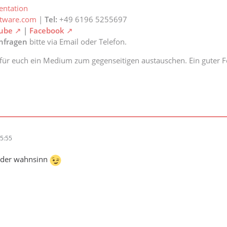
ntation
ftware.com
|
Tel:
+49 6196 5255697
ube
|
Facebook
anfragen
bitte via Email oder Telefon.
 für euch ein Medium zum gegenseitigen austauschen. Ein guter Fe
5:55
st der wahnsinn