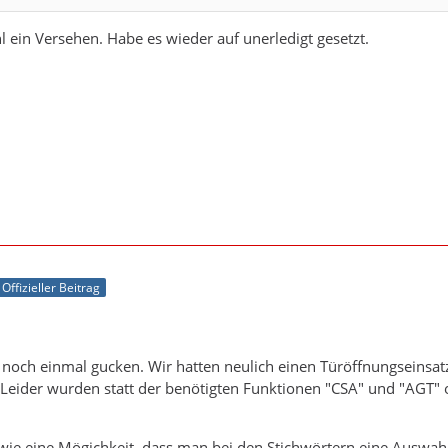
 ein Versehen. Habe es wieder auf unerledigt gesetzt.
Offizieller Beitrag
e noch einmal gucken. Wir hatten neulich einen Türöffnungseinsa
Leider wurden statt der benötigten Funktionen "CSA" und "AGT" 
dwie eine Mögichkeit, dass man bei den Stichwörtern eine Auswah