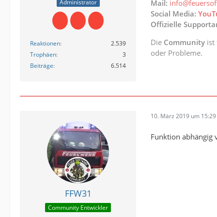
Administrator
Mail:
info@feuerso
Social Media:
YouT
Offizielle Support
Die
Community
ist
Reaktionen
2.539
oder Probleme.
Trophäen
3
Beiträge
6.514
10. März 2019 um 15:29
Funktion abhängig v
FFW31
Community Entwickler