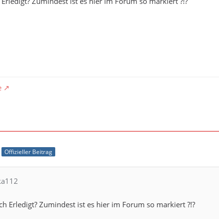
 Erledigt? Zumindest ist es hier im Forum so markiert ?!?
e
Offizieller Beitrag
lka112
ch Erledigt? Zumindest ist es hier im Forum so markiert ?!?