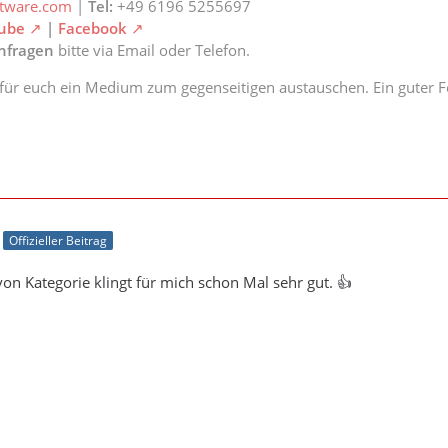
ftware.com
|
Tel:
+49 6196 5255697
ube
|
Facebook
anfragen
bitte via Email oder Telefon.
 für euch ein Medium zum gegenseitigen austauschen. Ein guter Fe
Offizieller Beitrag
on Kategorie klingt für mich schon Mal sehr gut. 👍