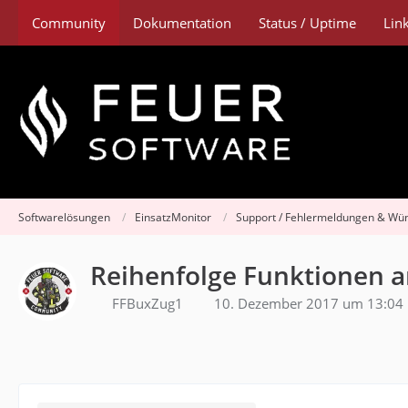
Community
Dokumentation
Status / Uptime
Lin
Softwarelösungen
EinsatzMonitor
Support / Fehlermeldungen & Wü
Reihenfolge Funktionen a
FFBuxZug1
10. Dezember 2017 um 13:04