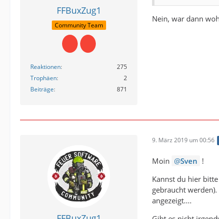
FFBuxZug1
Nein, war dann wohl
Community Team
Reaktionen
275
Trophäen
2
Beiträge
871
9. März 2019 um 00:56
Moin
Sven
!
Kannst du hier bitt
gebraucht werden). 
angezeigt....
FFBuxZug1
Gibt es nicht irgen