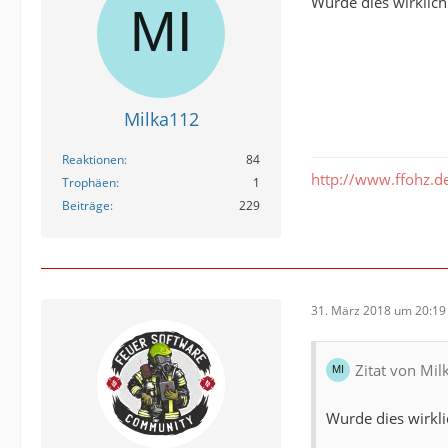
Wurde dies wirklich
Milka112
Reaktionen
84
http://www.ffohz.d
Trophäen
1
Beiträge
229
31. März 2018 um 20:19
Zitat von Mi
Wurde dies wirkli