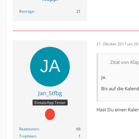
Beiträge
21
21. Oktober 2017 um 20
Zitat von Kla
ja.
Bis auf die Kalend
Jan_Stfbg
EinsatzApp Tester
Hast Du einen Kalen
Reaktionen
66
Trophäen
1