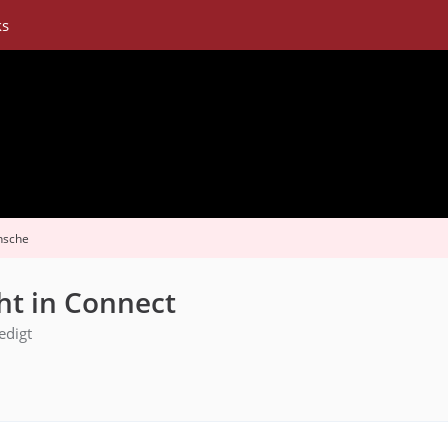
ks
nsche
ht in Connect
edigt