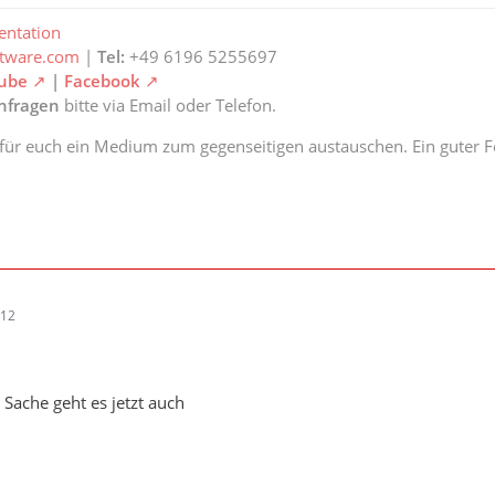
ntation
ftware.com
|
Tel:
+49 6196 5255697
ube
|
Facebook
anfragen
bitte via Email oder Telefon.
 für euch ein Medium zum gegenseitigen austauschen. Ein guter Fe
:12
 Sache geht es jetzt auch