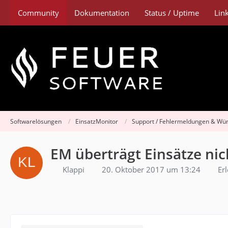
Community
Dokumentation
Status / Uptime
Lin
Softwarelösungen
EinsatzMonitor
Support / Fehlermeldungen & Wü
EM überträgt Einsätze nic
Klappi
20. Oktober 2017 um 13:24
Erl