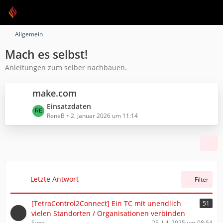
Allgemein
Mach es selbst!
Anleitungen zum selber nachbauen.
make.com
L
Einsatzdaten
e
ReneB
2. Januar 2026 um 11:14
t
z
t
e
B
e
Letzte Antwort
Filter
i
t
[TetraControl2Connect] Ein TC mit unendlich
51
r
vielen Standorten / Organisationen verbinden
ä
Sven
25. Juli 2025 um 08:54