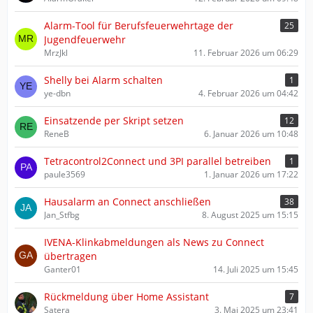
Alarm-Tool für Berufsfeuerwehrtage der
25
Jugendfeuerwehr
MrzJkl
11. Februar 2026 um 06:29
Shelly bei Alarm schalten
1
ye-dbn
4. Februar 2026 um 04:42
Einsatzende per Skript setzen
12
ReneB
6. Januar 2026 um 10:48
Tetracontrol2Connect und 3PI parallel betreiben
1
paule3569
1. Januar 2026 um 17:22
Hausalarm an Connect anschließen
38
Jan_Stfbg
8. August 2025 um 15:15
IVENA-Klinkabmeldungen als News zu Connect
übertragen
Ganter01
14. Juli 2025 um 15:45
Rückmeldung über Home Assistant
7
Satera
3. Mai 2025 um 23:41