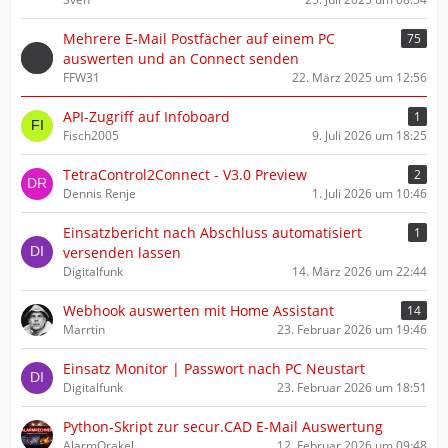
g
e
Mehrere E-Mail Postfächer auf einem PC
75
auswerten und an Connect senden
FFW31
22. März 2025 um 12:56
API-Zugriff auf Infoboard
1
Fisch2005
9. Juli 2026 um 18:25
TetraControl2Connect - V3.0 Preview
2
Dennis Renje
1. Juli 2026 um 10:46
Einsatzbericht nach Abschluss automatisiert
1
versenden lassen
Digitalfunk
14. März 2026 um 22:44
Webhook auswerten mit Home Assistant
14
Marrtin
23. Februar 2026 um 19:46
Einsatz Monitor | Passwort nach PC Neustart
Digitalfunk
23. Februar 2026 um 18:51
Python-Skript zur secur.CAD E-Mail Auswertung
AlarmOrakel
12. Februar 2026 um 09:48