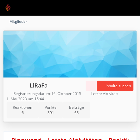
Mitglieder
LiRaFa
Inhalte suchen
Registrierungsdatum
16. Oktober 2015
Letzte Aktivität
1. Mai 2023 um 15:44
Reaktionen
Punkte
Beiträge
6
391
63