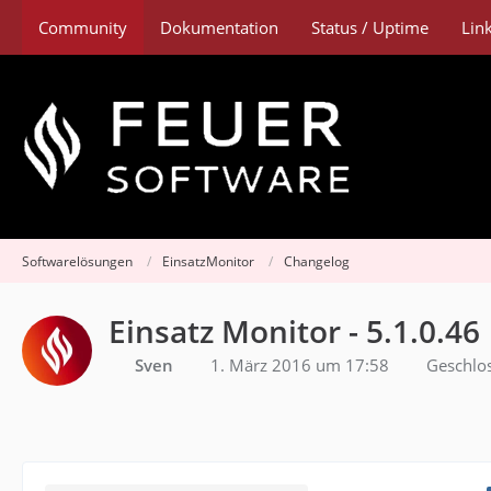
Community
Dokumentation
Status / Uptime
Lin
Softwarelösungen
EinsatzMonitor
Changelog
Einsatz Monitor - 5.1.0.46
Sven
1. März 2016 um 17:58
Geschlo