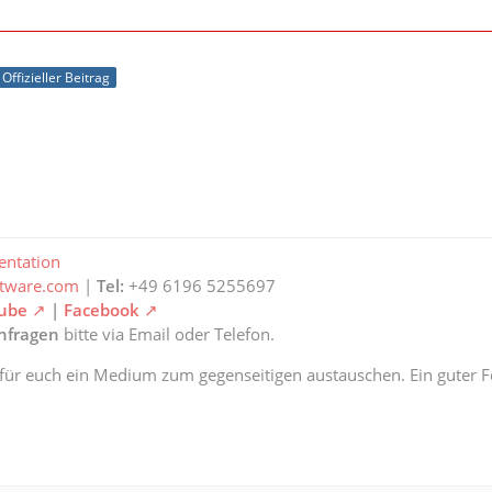
Offizieller Beitrag
ntation
ftware.com
|
Tel:
+49 6196 5255697
ube
|
Facebook
anfragen
bitte via Email oder Telefon.
 für euch ein Medium zum gegenseitigen austauschen. Ein guter Fe