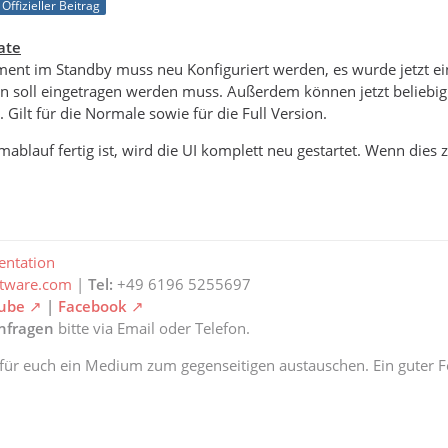
Offizieller Beitrag
ate
ent im Standby muss neu Konfiguriert werden, es wurde jetzt ein
en soll eingetragen werden muss. Außerdem können jetzt beliebi
Gilt für die Normale sowie für die Full Version.
ablauf fertig ist, wird die UI komplett neu gestartet. Wenn dies z
ntation
ftware.com
|
Tel:
+49 6196 5255697
ube
|
Facebook
anfragen
bitte via Email oder Telefon.
 für euch ein Medium zum gegenseitigen austauschen. Ein guter Fe