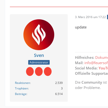
3. März 2016 um 17:22
update
Sven
Hilfreiches:
Dokume
Administrator
Mail:
info@feuerso
Social Media:
YouT
Offizielle Support
Die
Community
ist
Reaktionen
2.539
oder Probleme.
Trophäen
3
Beiträge
6.514