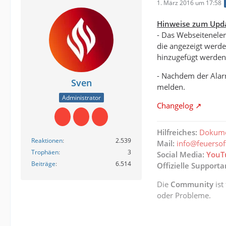
1. März 2016 um 17:58
Hinweise zum Upd
- Das Webseitenelem
die angezeigt werd
hinzugefügt werden. 
- Nachdem der Alarm
Sven
melden.
Administrator
Changelog
Hilfreiches:
Dokume
Reaktionen
2.539
Mail:
info@feuerso
Trophäen
3
Social Media:
YouT
Beiträge
6.514
Offizielle Support
Die
Community
ist
oder Probleme.