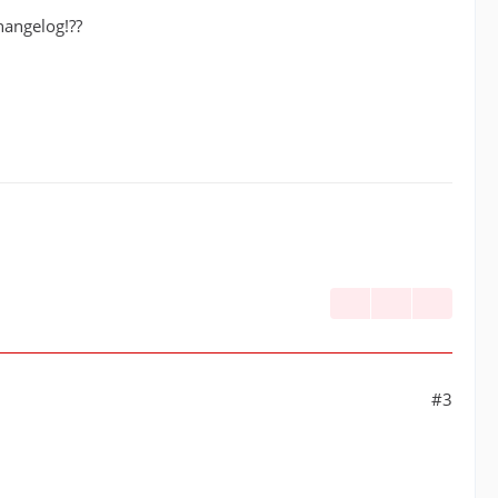
hangelog!??
#3