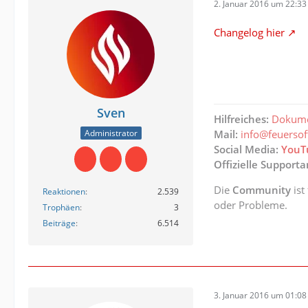
2. Januar 2016 um 22:33
Changelog hier
Sven
Hilfreiches:
Dokume
Administrator
Mail:
info@feuerso
Social Media:
YouT
Offizielle Support
Die
Community
ist
Reaktionen
2.539
oder Probleme.
Trophäen
3
Beiträge
6.514
3. Januar 2016 um 01:08