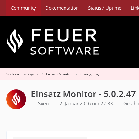
Community
Dokumentation
Status / Uptime
Lin
Softwarelösungen
EinsatzMonitor
Changelog
Einsatz Monitor - 5.0.2.47
Sven
2. Januar 2016 um 22:33
Geschl