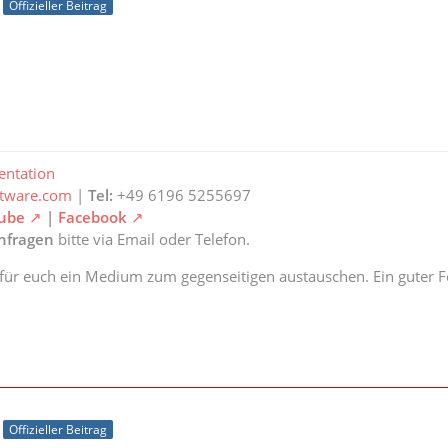
Offizieller Beitrag
ntation
ftware.com
|
Tel:
+49 6196 5255697
ube
|
Facebook
anfragen
bitte via Email oder Telefon.
 für euch ein Medium zum gegenseitigen austauschen. Ein guter Fe
Offizieller Beitrag