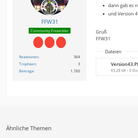
dann gab es n
und Version 4
FFW31
Community Entwickler
Gruß
FFW31
Dateien
Reaktionen
364
Version43.
Trophäen
3
65,28 kB – 0 D
Beiträge
1.760
Ähnliche Themen