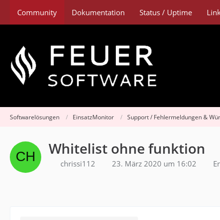
Community
Dokumentation
Status / Uptime
Lin
Softwarelösungen
EinsatzMonitor
Support / Fehlermeldungen & Wü
Whitelist ohne funktion
chrissi112
23. März 2020 um 16:02
Er