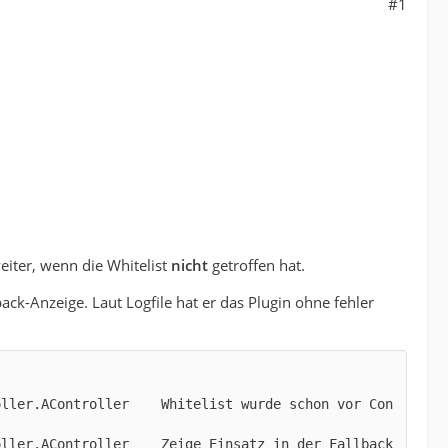
#1
iter, wenn die Whitelist
nicht
getroffen hat.
ck-Anzeige. Laut Logfile hat er das Plugin ohne fehler
oller.AController    Whitelist wurde schon vor Con
oller.AController    Zeige Einsatz in der Fallback