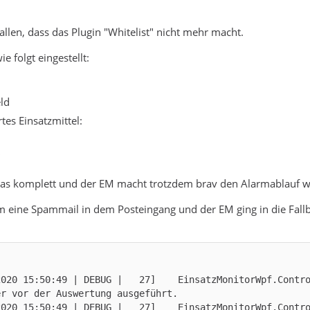
allen, dass das Plugin "Whitelist" nicht mehr macht.
e folgt eingestellt:
ld
tes Einsatzmittel:
"
 das komplett und der EM macht trotzdem brav den Alarmablauf we
m eine Spammail in dem Posteingang und der EM ging in die Fallba
2020 15:50:49 | DEBUG |   27]    EinsatzMonitorWpf.Contr
2020 15:50:49 | DEBUG |   27]    EinsatzMonitorWpf.Contr