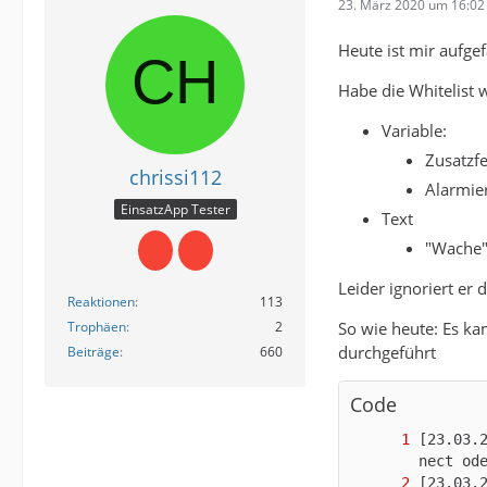
23. März 2020 um 16:02
Heute ist mir aufgef
Habe die Whitelist wi
Variable:
Zusatzfe
chrissi112
Alarmier
EinsatzApp Tester
Text
"Wache
Leider ignoriert er
Reaktionen
113
So wie heute: Es ka
Trophäen
2
durchgeführt
Beiträge
660
Code
[23.03.
[23.03.