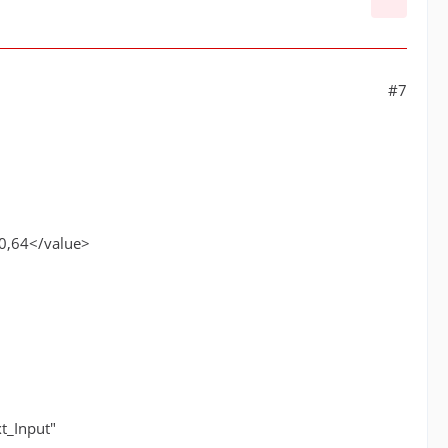
#7
0,64</value>
t_Input"