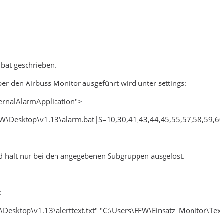
.bat geschrieben.
er den Airbuss Monitor ausgeführt wird unter settings:
ernalAlarmApplication">
W\Desktop\v1.13\alarm.bat|S=10,30,41,43,44,45,55,57,58,59,6
rd halt nur bei den angegebenen Subgruppen ausgelöst.
:
Desktop\v1.13\alerttext.txt" "C:\Users\FFW\Einsatz_Monitor\Tex