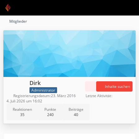
Mitglieder
Dirk
Inhalte suchen
Administrator
Registrierungsdatum
23. März 2016
Letzte Aktivität
4. Juli 2026 um 16:02
Reaktionen
Punkte
Beiträge
35
240
40