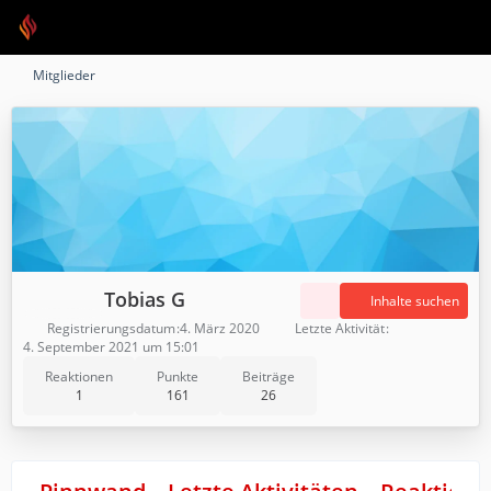
Mitglieder
Tobias G
Inhalte suchen
Registrierungsdatum
4. März 2020
Letzte Aktivität
4. September 2021 um 15:01
Reaktionen
Punkte
Beiträge
1
161
26