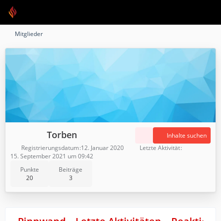
Mitglieder
Torben
Inhalte suchen
Registrierungsdatum
12. Januar 2020
Letzte Aktivität
15. September 2021 um 09:42
Punkte
Beiträge
20
3