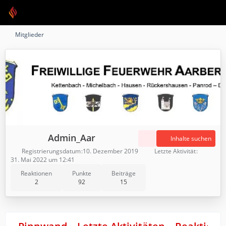
Mitglieder
Admin_Aar
Inhalte suchen
Registrierungsdatum
10. Dezember 2019
Letzte Aktivität
31. Mai 2022 um 12:41
Reaktionen
Punkte
Beiträge
2
92
15