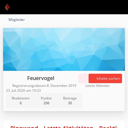
Mitglieder
Feuervogel
Inhalte suchen
Registrierungsdatum
8. Dezember 2019
Letzte Aktivität
23. Juli 2026 um 10:23
Reaktionen
Punkte
Beiträge
6
206
30