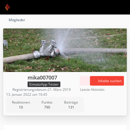
Mitglieder
mika007007
Inhalte suchen
EinsatzApp Tester
Registrierungsdatum
21. März 2019
Letzte Aktivität
13. Januar 2022 um 16:45
Reaktionen
Punkte
Beiträge
10
790
131