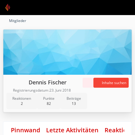
Mitglieder
Dennis Fischer
Inhalte suchen
Registrierungsdatum
23. Juni 2018
Reaktionen
Punkte
Beiträge
2
82
13
Pinnwand
Letzte Aktivitäten
Reaktione