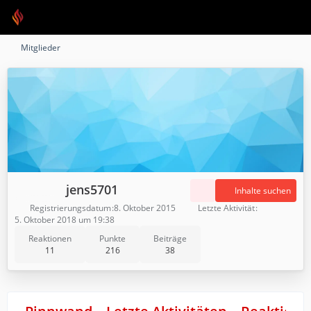
Mitglieder
jens5701
Inhalte suchen
Registrierungsdatum
8. Oktober 2015
Letzte Aktivität
5. Oktober 2018 um 19:38
Reaktionen
Punkte
Beiträge
11
216
38