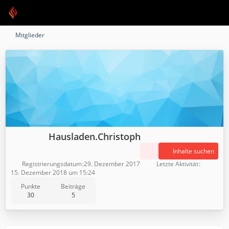
Mitglieder
Hausladen.Christoph
Inhalte suchen
Registrierungsdatum
29. Dezember 2017
Letzte Aktivität
15. Dezember 2018 um 15:24
Punkte
Beiträge
30
5