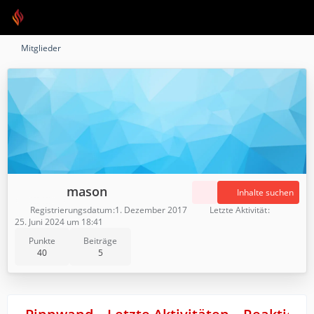
Mitglieder
mason
Inhalte suchen
Registrierungsdatum
1. Dezember 2017
Letzte Aktivität
25. Juni 2024 um 18:41
Punkte
Beiträge
40
5