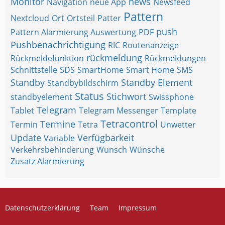
Monitor
news
Navigation
neue App
Newsfeed
Pattern
Nextcloud
Ort
Ortsteil
Patter
push
Pattern Alarmierung Auswertung
PDF
Pushbenachrichtigung
RIC
Routenanzeige
rückmeldung
Rückmeldefunktion
Rückmeldungen
Schnittstelle
SDS
SmartHome
Smart Home
SMS
Standby
Standby Element
Standbybildschirm
Status
Stichwort
standbyelement
Swissphone
Telegram
Tablet
Telegram Messenger
Template
Tetracontrol
Termine
Termin
Tetra
Unwetter
Update
Verfügbarkeit
Variable
Verkehrsbehinderung
Wunsch
Wünsche
Zusatz Alarmierung
Datenschutzerklärung
Team
Impressum