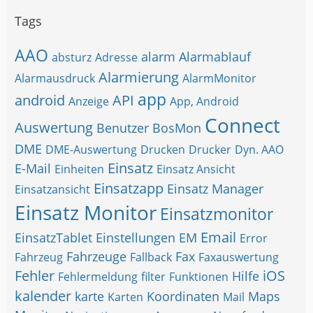
Tags
AAO
alarm
Alarmablauf
absturz
Adresse
Alarmierung
Alarmausdruck
AlarmMonitor
app
android
API
Anzeige
App, Android
Connect
Auswertung
Benutzer
BosMon
DME
DME-Auswertung
Drucken
Drucker
Dyn. AAO
Einsatz
E-Mail
Einheiten
Einsatz Ansicht
Einsatzapp
Einsatz Manager
Einsatzansicht
Einsatz Monitor
Einsatzmonitor
Email
EinsatzTablet
Einstellungen
EM
Error
Fahrzeuge
Fax
Fahrzeug
Fallback
Faxauswertung
Fehler
iOS
Hilfe
Fehlermeldung
filter
Funktionen
kalender
karte
Koordinaten
Maps
Karten
Mail