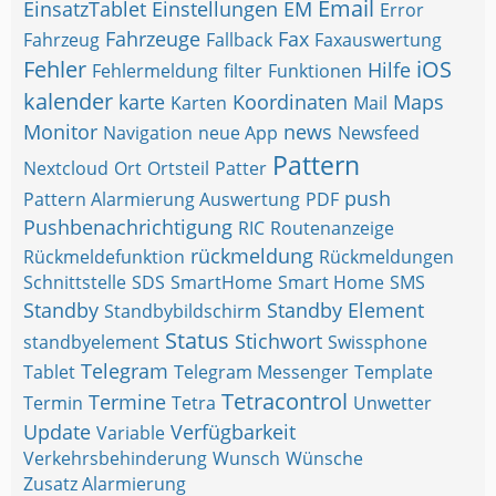
Email
EinsatzTablet
Einstellungen
EM
Error
Fahrzeuge
Fax
Fahrzeug
Fallback
Faxauswertung
Fehler
iOS
Hilfe
Fehlermeldung
filter
Funktionen
kalender
karte
Koordinaten
Maps
Karten
Mail
Monitor
news
Navigation
neue App
Newsfeed
Pattern
Nextcloud
Ort
Ortsteil
Patter
push
Pattern Alarmierung Auswertung
PDF
Pushbenachrichtigung
RIC
Routenanzeige
rückmeldung
Rückmeldefunktion
Rückmeldungen
Schnittstelle
SDS
SmartHome
Smart Home
SMS
Standby
Standby Element
Standbybildschirm
Status
Stichwort
standbyelement
Swissphone
Telegram
Tablet
Telegram Messenger
Template
Tetracontrol
Termine
Termin
Tetra
Unwetter
Update
Verfügbarkeit
Variable
Verkehrsbehinderung
Wunsch
Wünsche
Zusatz Alarmierung