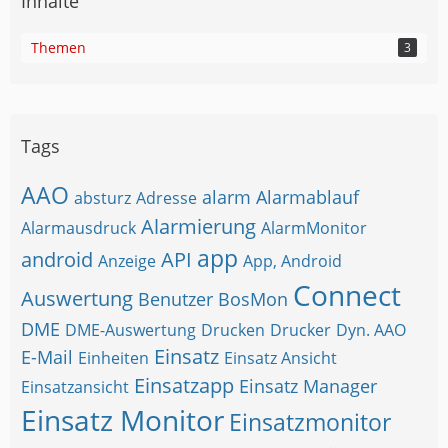
Inhalte
Themen
3
Tags
AAO
alarm
Alarmablauf
absturz
Adresse
Alarmierung
Alarmausdruck
AlarmMonitor
app
android
API
Anzeige
App, Android
Connect
Auswertung
Benutzer
BosMon
DME
DME-Auswertung
Drucken
Drucker
Dyn. AAO
Einsatz
E-Mail
Einheiten
Einsatz Ansicht
Einsatzapp
Einsatz Manager
Einsatzansicht
Einsatz Monitor
Einsatzmonitor