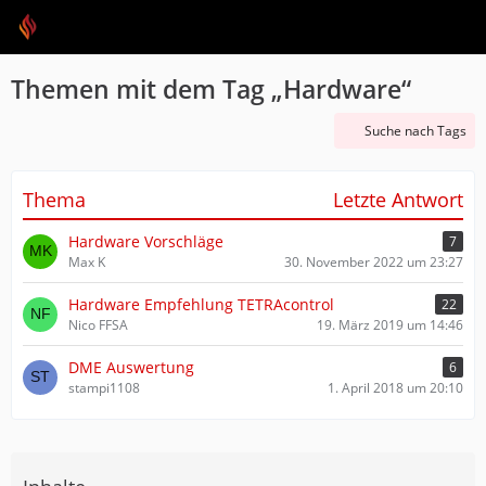
Themen mit dem Tag „Hardware“
Suche nach Tags
Thema
Letzte Antwort
Hardware Vorschläge
7
Max K
30. November 2022 um 23:27
Hardware Empfehlung TETRAcontrol
22
Nico FFSA
19. März 2019 um 14:46
DME Auswertung
6
stampi1108
1. April 2018 um 20:10