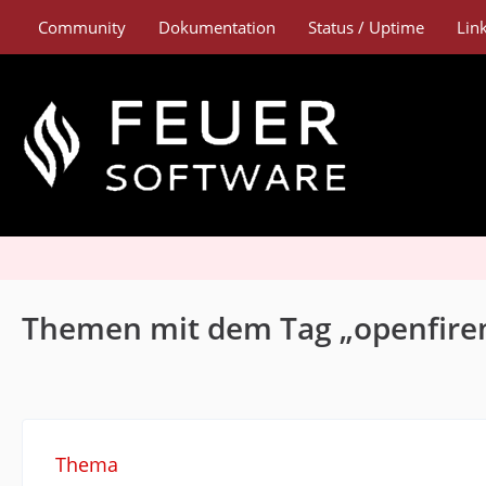
Community
Dokumentation
Status / Uptime
Lin
Themen mit dem Tag „openfir
Thema