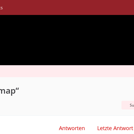
ks
emap“
Su
Antworten
Letzte Antwort