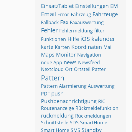
EinsatzTablet
Einstellungen
EM
Email
Fahrzeuge
Error
Fahrzeug
Fax
Fallback
Faxauswertung
Fehler
Fehlermeldung
filter
iOS
kalender
Hilfe
Funktionen
karte
Koordinaten
Karten
Mail
Maps
Monitor
Navigation
news
neue App
Newsfeed
Nextcloud
Ort
Ortsteil
Patter
Pattern
Pattern Alarmierung Auswertung
push
PDF
Pushbenachrichtigung
RIC
Routenanzeige
Rückmeldefunktion
rückmeldung
Rückmeldungen
Schnittstelle
SDS
SmartHome
Standby
Smart Home
SMS