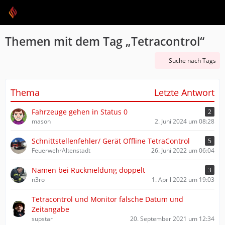
Themen mit dem Tag „Tetracontrol“
Suche nach Tags
Thema
Letzte Antwort
Fahrzeuge gehen in Status 0
2
mason
2. Juni 2024 um 08:28
Schnittstellenfehler/ Gerät Offline TetraControl
5
FeuerwehrAltenstadt
26. Juni 2022 um 06:04
Namen bei Rückmeldung doppelt
3
n3ro
1. April 2022 um 19:03
Tetracontrol und Monitor falsche Datum und
Zeitangabe
supstar
20. September 2021 um 12:34