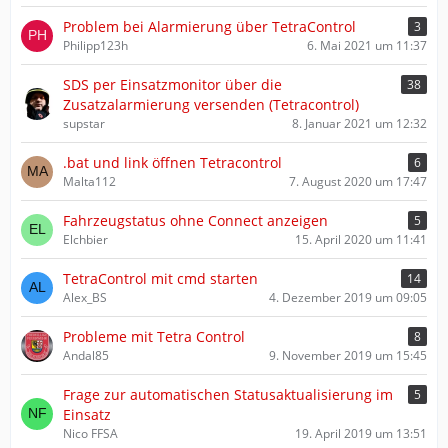
Problem bei Alarmierung über TetraControl
3
Philipp123h
6. Mai 2021 um 11:37
SDS per Einsatzmonitor über die
38
Zusatzalarmierung versenden (Tetracontrol)
supstar
8. Januar 2021 um 12:32
.bat und link öffnen Tetracontrol
6
Malta112
7. August 2020 um 17:47
Fahrzeugstatus ohne Connect anzeigen
5
Elchbier
15. April 2020 um 11:41
TetraControl mit cmd starten
14
Alex_BS
4. Dezember 2019 um 09:05
Probleme mit Tetra Control
8
Andal85
9. November 2019 um 15:45
Frage zur automatischen Statusaktualisierung im
5
Einsatz
Nico FFSA
19. April 2019 um 13:51