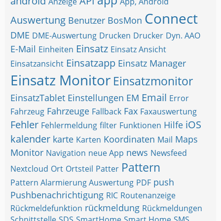
app
android
API
Anzeige
App, Android
Connect
Auswertung
Benutzer
BosMon
DME
DME-Auswertung
Drucken
Drucker
Dyn. AAO
Einsatz
E-Mail
Einheiten
Einsatz Ansicht
Einsatzapp
Einsatz Manager
Einsatzansicht
Einsatz Monitor
Einsatzmonitor
Email
EinsatzTablet
Einstellungen
EM
Error
Fahrzeuge
Fax
Fahrzeug
Fallback
Faxauswertung
Fehler
iOS
Hilfe
Fehlermeldung
filter
Funktionen
kalender
karte
Koordinaten
Maps
Karten
Mail
Monitor
news
Navigation
neue App
Newsfeed
Pattern
Nextcloud
Ort
Ortsteil
Patter
push
Pattern Alarmierung Auswertung
PDF
Pushbenachrichtigung
RIC
Routenanzeige
rückmeldung
Rückmeldefunktion
Rückmeldungen
Schnittstelle
SDS
SmartHome
Smart Home
SMS