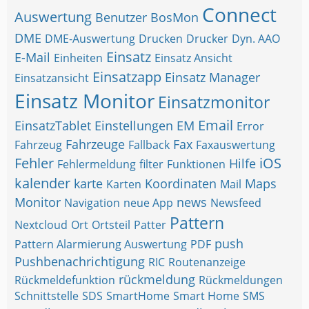
Connect
Auswertung
Benutzer
BosMon
DME
DME-Auswertung
Drucken
Drucker
Dyn. AAO
Einsatz
E-Mail
Einheiten
Einsatz Ansicht
Einsatzapp
Einsatz Manager
Einsatzansicht
Einsatz Monitor
Einsatzmonitor
Email
EinsatzTablet
Einstellungen
EM
Error
Fahrzeuge
Fax
Fahrzeug
Fallback
Faxauswertung
Fehler
iOS
Hilfe
Fehlermeldung
filter
Funktionen
kalender
karte
Koordinaten
Maps
Karten
Mail
Monitor
news
Navigation
neue App
Newsfeed
Pattern
Nextcloud
Ort
Ortsteil
Patter
push
Pattern Alarmierung Auswertung
PDF
Pushbenachrichtigung
RIC
Routenanzeige
rückmeldung
Rückmeldefunktion
Rückmeldungen
Schnittstelle
SDS
SmartHome
Smart Home
SMS