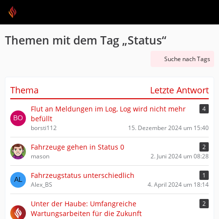
Themen mit dem Tag „Status“
Suche nach Tags
Thema
Letzte Antwort
Flut an Meldungen im Log, Log wird nicht mehr
4
befüllt
borsti112
15. Dezember 2024 um 15:40
Fahrzeuge gehen in Status 0
2
mason
2. Juni 2024 um 08:28
Fahrzeugstatus unterschiedlich
1
Alex_BS
4. April 2024 um 18:14
Unter der Haube: Umfangreiche
2
Wartungsarbeiten für die Zukunft