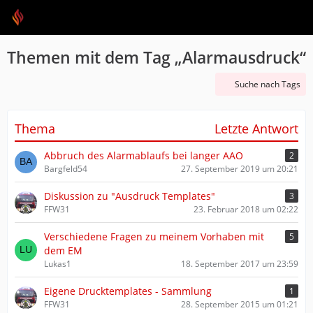
Themen mit dem Tag „Alarmausdruck“
Suche nach Tags
Thema
Letzte Antwort
Abbruch des Alarmablaufs bei langer AAO
2
Bargfeld54
27. September 2019 um 20:21
Diskussion zu "Ausdruck Templates"
3
FFW31
23. Februar 2018 um 02:22
Verschiedene Fragen zu meinem Vorhaben mit
5
dem EM
Lukas1
18. September 2017 um 23:59
Eigene Drucktemplates - Sammlung
1
FFW31
28. September 2015 um 01:21