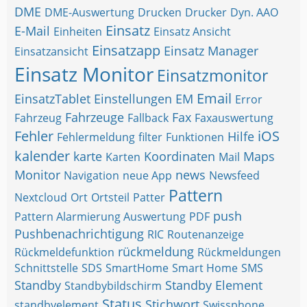
DME
DME-Auswertung
Drucken
Drucker
Dyn. AAO
Einsatz
E-Mail
Einheiten
Einsatz Ansicht
Einsatzapp
Einsatz Manager
Einsatzansicht
Einsatz Monitor
Einsatzmonitor
Email
EinsatzTablet
Einstellungen
EM
Error
Fahrzeuge
Fax
Fahrzeug
Fallback
Faxauswertung
Fehler
iOS
Hilfe
Fehlermeldung
filter
Funktionen
kalender
karte
Koordinaten
Maps
Karten
Mail
Monitor
news
Navigation
neue App
Newsfeed
Pattern
Nextcloud
Ort
Ortsteil
Patter
push
Pattern Alarmierung Auswertung
PDF
Pushbenachrichtigung
RIC
Routenanzeige
rückmeldung
Rückmeldefunktion
Rückmeldungen
Schnittstelle
SDS
SmartHome
Smart Home
SMS
Standby
Standby Element
Standbybildschirm
Status
Stichwort
standbyelement
Swissphone