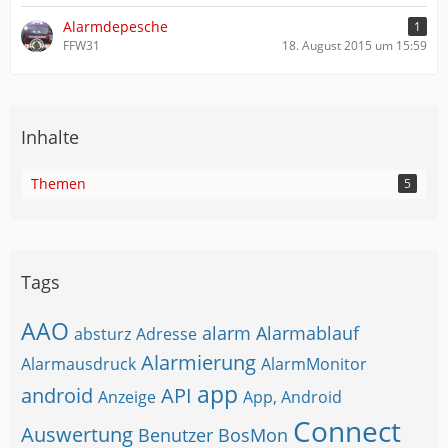
Alarmdepesche
1
FFW31
18. August 2015 um 15:59
Inhalte
Themen
5
Tags
AAO
alarm
Alarmablauf
absturz
Adresse
Alarmierung
Alarmausdruck
AlarmMonitor
app
android
API
Anzeige
App, Android
Connect
Auswertung
Benutzer
BosMon